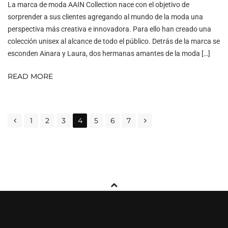
La marca de moda AAIN Collection nace con el objetivo de
sorprender a sus clientes agregando al mundo de la moda una
perspectiva más creativa e innovadora. Para ello han creado una
colección unisex al alcance de todo el público. Detrás de la marca se
esconden Ainara y Laura, dos hermanas amantes de la moda […]
READ MORE
POSTS
1
2
3
4
5
6
7
NAVIGATION