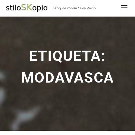
Skip
Blog de moda / Eva Recio
to
content
ETIQUETA:
MODAVASCA