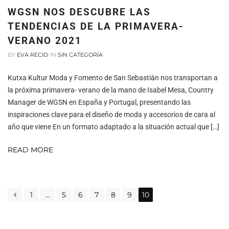
WGSN NOS DESCUBRE LAS
TENDENCIAS DE LA PRIMAVERA-
VERANO 2021
BY
EVA RECIO
IN
SIN CATEGORÍA
Kutxa Kultur Moda y Fomento de San Sebastián nos transportan a
la próxima primavera- verano de la mano de Isabel Mesa, Country
Manager de WGSN en España y Portugal, presentando las
inspiraciones clave para el diseño de moda y accesorios de cara al
año que viene En un formato adaptado a la situación actual que […]
READ MORE
POSTS
1
…
5
6
7
8
9
10
NAVIGATION