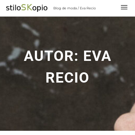
Skip
Blog de moda / Eva Recio
to
content
AUTOR:
EVA
RECIO