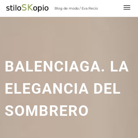
Skip
Blog de moda / Eva Recio
to
content
BALENCIAGA. LA
ELEGANCIA DEL
SOMBRERO