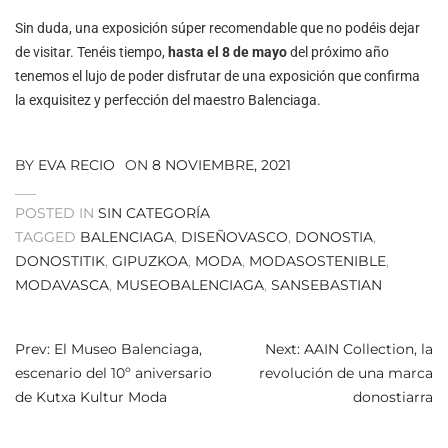
Sin duda, una exposición súper recomendable que no podéis dejar
de visitar. Tenéis tiempo,
hasta el 8 de mayo
del próximo año
tenemos el lujo de poder disfrutar de una exposición que confirma
la exquisitez y perfección del maestro Balenciaga.
BY
EVA RECIO
ON
8 NOVIEMBRE, 2021
POSTED IN
SIN CATEGORÍA
TAGGED
BALENCIAGA
,
DISEÑOVASCO
,
DONOSTIA
,
DONOSTITIK
,
GIPUZKOA
,
MODA
,
MODASOSTENIBLE
,
MODAVASCA
,
MUSEOBALENCIAGA
,
SANSEBASTIAN
NAVEGACIÓN
Prev: El Museo Balenciaga,
Next: AAIN Collection, la
escenario del 10º aniversario
revolución de una marca
DE
de Kutxa Kultur Moda
donostiarra
ENTRADAS