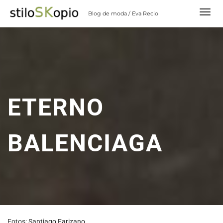
Skip
Blog de moda / Eva Recio
to
content
ETERNO
BALENCIAGA
Fotos:
Santiago Farizano