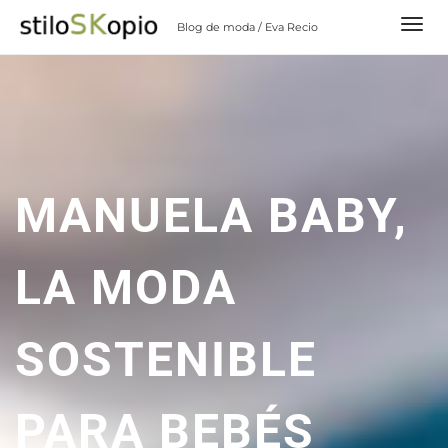
Skip
Blog de moda / Eva Recio
to
content
MANUELA BABY,
LA MODA
SOSTENIBLE
PARA BEBÉS