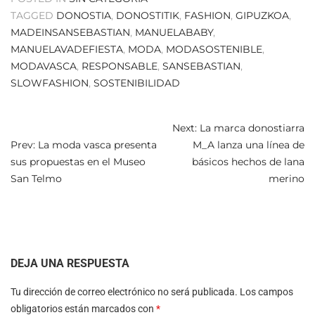
TAGGED
DONOSTIA
,
DONOSTITIK
,
FASHION
,
GIPUZKOA
,
MADEINSANSEBASTIAN
,
MANUELABABY
,
MANUELAVADEFIESTA
,
MODA
,
MODASOSTENIBLE
,
MODAVASCA
,
RESPONSABLE
,
SANSEBASTIAN
,
SLOWFASHION
,
SOSTENIBILIDAD
NAVEGACIÓN
Next: La marca donostiarra
Prev: La moda vasca presenta
M_A lanza una línea de
DE
sus propuestas en el Museo
básicos hechos de lana
ENTRADAS
San Telmo
merino
DEJA UNA RESPUESTA
Tu dirección de correo electrónico no será publicada.
Los campos
obligatorios están marcados con
*