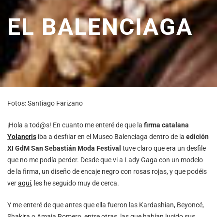
EL BALENCIAGA
Fotos: Santiago Farizano
¡Hola a tod@s! En cuanto me enteré de que la
firma catalana
Yolancris
iba a desfilar en el Museo Balenciaga dentro de la
edición
XI GdM San Sebastián Moda Festival
tuve claro que era un desfile
que no me podía perder. Desde que vi a Lady Gaga con un modelo
de la firma, un diseño de encaje negro con rosas rojas, y que podéis
ver
aquí
, les he seguido muy de cerca.
Y me enteré de que antes que ella fueron las Kardashian, Beyoncé,
Shakira o Amaia Romero, entre otras, las que habían lucido sus