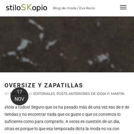
Skip
Blog de moda / Eva Recio
to
content
OVERSIZE Y ZAPATILLAS
17
BY
FARIZANO
IN
EDITORIALES
,
POSTS ANTERIORES DE IDOIA P. MARTIN
NOV
¡Hola a todos! Seguro que os ha pasado más de una vez eso de ir de
tiendas y no encontrar nada que os guste o que os convenza lo
suficiente como para comprarlo. A veces es cuestión de un día,
otras es porque lo que esa temporada dicta la moda no va con