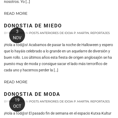
nosotros. Yo […]
READ MORE
DONOSTIA DE MIEDO
3
BY
FARIZANO
IN
POSTS ANTERIORES DE IDOIA P. MARTIN
,
REPORTAJES
NOV
¡Hola a tod@s! Acabamos de pasar la noche de Halloween y espero
que lo hayáis celebrado a lo grande en un aquelarre de diversión y
buen rollo. Los últimos años esta fiesta de origen anglosajón se ha
puesto muy de moda y consigue sacar el lado más terrorífico de
cada uno y hacernos perder la […]
READ MORE
DONOSTIA DE MODA
19
BY
FARIZANO
IN
POSTS ANTERIORES DE IDOIA P. MARTIN
,
REPORTAJES
OCT
¡Hola a tod@s! El pasado fin de semana en el espacio Kutxa Kultur