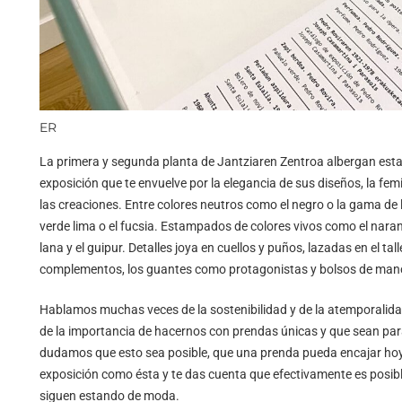
ER
La primera y segunda planta de Jantziaren Zentroa albergan es
exposición que te envuelve por la elegancia de sus diseños, la fe
las creaciones. Entre colores neutros como el negro o la gama de 
verde lima o el fucsia. Estampados de colores vivos como el naran
lana y el guipur. Detalles joya en cuellos y puños, lazadas en el t
complementos, los guantes como protagonistas y bolsos de mano
Hablamos muchas veces de la sostenibilidad y de la atemporalidad
de la importancia de hacernos con prendas únicas y que sean para
dudamos que esto sea posible, que una prenda pueda encajar hoy 
exposición como ésta y te das cuenta que efectivamente es posible,
siguen estando de moda.