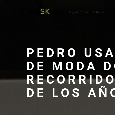
Skip
to
Blog de moda / Eva Recio
content
PEDRO USA
DE MODA D
RECORRIDO
DE LOS AÑ