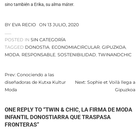
sino también a Erika, su alma máter.
BY
EVA RECIO
ON
13 JULIO, 2020
POSTED IN
SIN CATEGORÍA
TAGGED
DONOSTIA
,
ECONOMIACIRCULAR
,
GIPUZKOA
,
MODA
,
RESPONSABLE
,
SOSTENIBILIDAD
,
TWINANDCHIC
NAVEGACIÓN
Prev: Conociendo a las
diseñadoras de Kutxa Kultur
Next: Sophie et Voilà llega a
DE
Moda
Gipuzkoa
ENTRADAS
ONE REPLY TO “
TWIN & CHIC, LA FIRMA DE MODA
INFANTIL DONOSTIARRA QUE TRASPASA
FRONTERAS
”