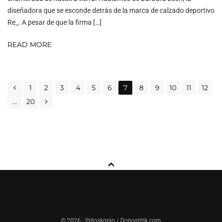
diseñadora que se esconde detrás de la marca de calzado deportivo
Re_. A pesar de que la firma […]
READ MORE
POSTS
1
2
3
4
5
6
7
8
9
10
11
12
NAVIGATION
…
20
© 2026 · Stiloskopio / Donostitik.com