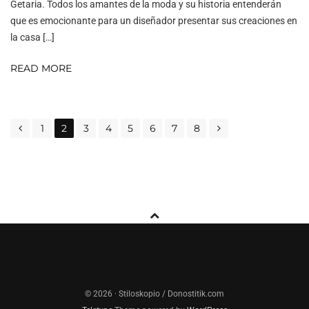
Getaria. Todos los amantes de la moda y su historia entenderán
que es emocionante para un diseñador presentar sus creaciones en
la casa […]
READ MORE
POSTS
1
2
3
4
5
6
7
8
NAVIGATION
© 2026 · Stiloskopio / Donostitik.com