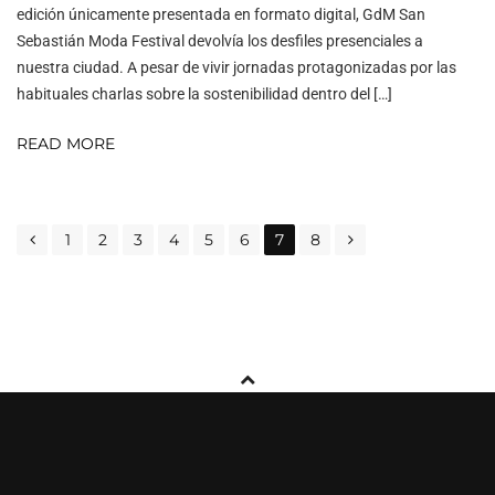
edición únicamente presentada en formato digital, GdM San
Sebastián Moda Festival devolvía los desfiles presenciales a
nuestra ciudad. A pesar de vivir jornadas protagonizadas por las
habituales charlas sobre la sostenibilidad dentro del […]
READ MORE
POSTS
1
2
3
4
5
6
7
8
NAVIGATION