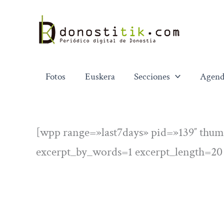
Ir
al
contenido
Fotos
Euskera
Secciones
Agend
[wpp range=»last7days» pid=»139″ thum
excerpt_by_words=1 excerpt_length=20