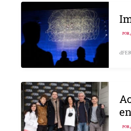
Im
POR
dFERI
Ac
en
POR