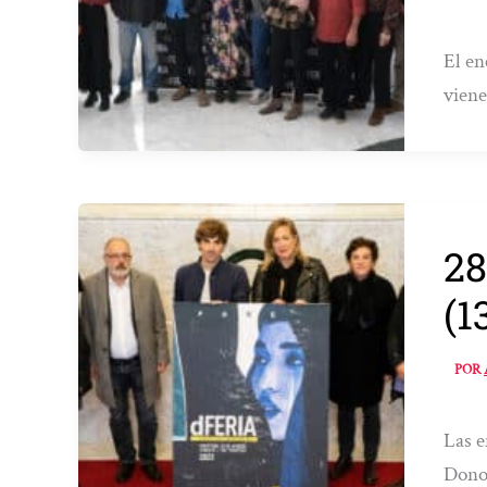
El en
viene
28
(1
POR
Las e
Dono