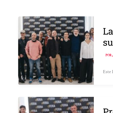
La
su
POR
Este 
Pr