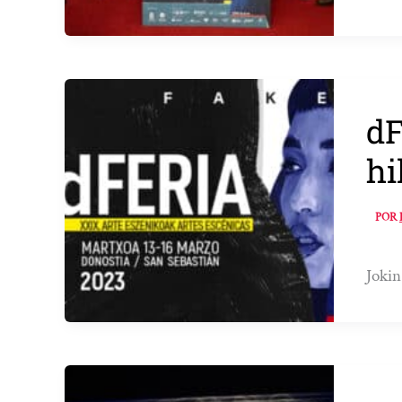
dF
hi
POR
Jokin