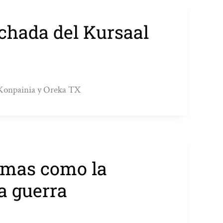
achada del Kursaal
 Konpainia y Oreka TX
emas como la
a guerra