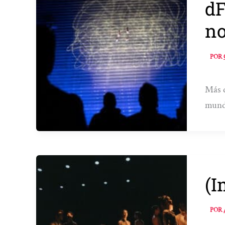
dF
no
POR
Más d
mund
(I
POR