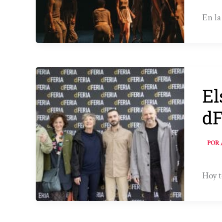
En la
El
d
POR
Hoy t