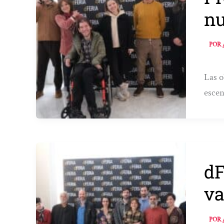
nu
POR
Las o
escen
dF
va
POR