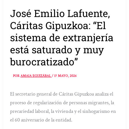
José Emilio Lafuente,
Cáritas Gipuzkoa: “El
sistema de extranjería
está saturado y muy
burocratizado”
POR
AMAIA EGUIZÁBAL
/
17 MAYO, 2026
El secretario general de Cáritas Gipuzkoa analiza el
proceso de regularización de personas migrantes, la
precariedad laboral, la vivienda y el sinhogarismo en
el 60 aniversario de la entidad.