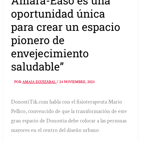
Amara-Easo es una
oportunidad única
para crear un espacio
pionero de
envejecimiento
saludable”
POR
AMAIA EGUIZÁBAL
/
24 NOVIEMBRE, 2025
DonostiTik.com habla con el fisioterapeuta Mario
Pellico, convencido de que la transformación de este
gran espacio de Donostia debe colocar a las personas
mayores en el centro del diseño urbano