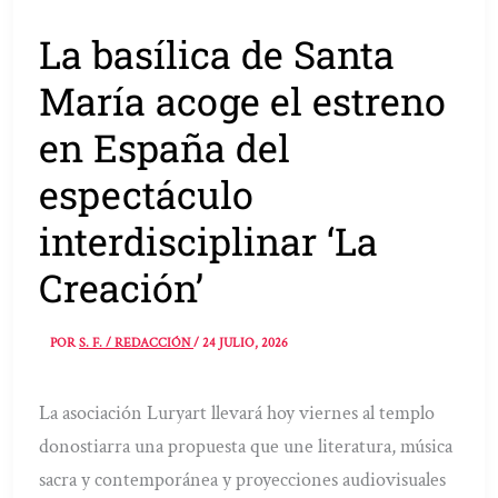
La basílica de Santa
María acoge el estreno
en España del
espectáculo
interdisciplinar ‘La
Creación’
POR
S. F. / REDACCIÓN
/
24 JULIO, 2026
La asociación Luryart llevará hoy viernes al templo
donostiarra una propuesta que une literatura, música
sacra y contemporánea y proyecciones audiovisuales