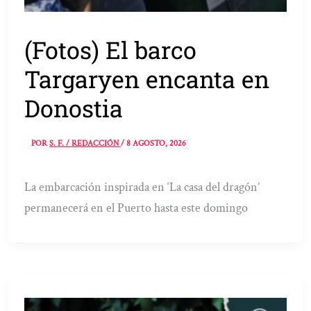
(Fotos) El barco
Targaryen encanta en
Donostia
POR
S. F. / REDACCIÓN
/
8 AGOSTO, 2026
La embarcación inspirada en ‘La casa del dragón’
permanecerá en el Puerto hasta este domingo