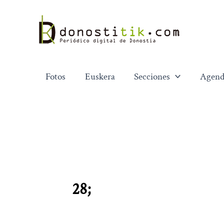
Ir
al
contenido
Fotos
Euskera
Secciones
Agend
28;