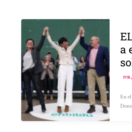
EL
a 
so
POR
En el
Donos