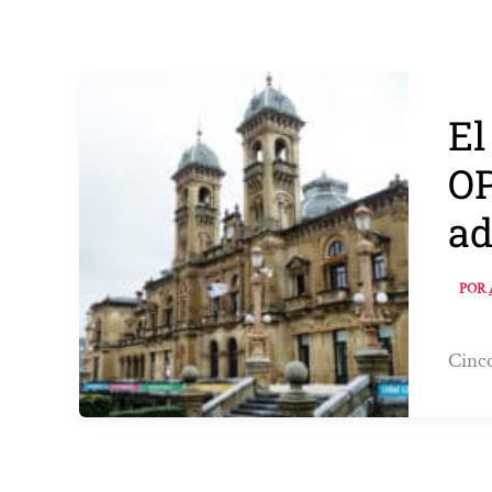
El
OP
ad
POR
Cinco