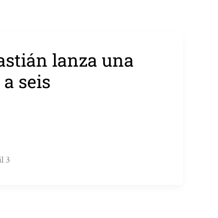
astián lanza una
 a seis
l 3