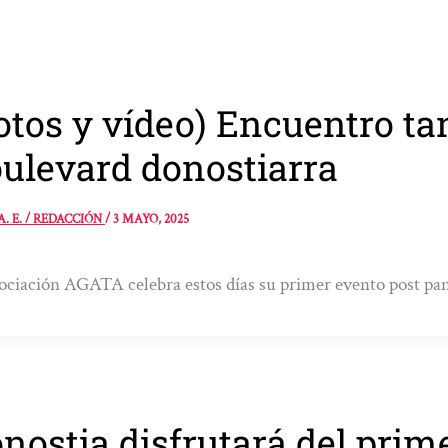
otos y vídeo) Encuentro ta
ulevard donostiarra
A. E. / REDACCIÓN
/
3 MAYO, 2025
ociación AGATA celebra estos días su primer evento post p
nostia disfrutará del prim