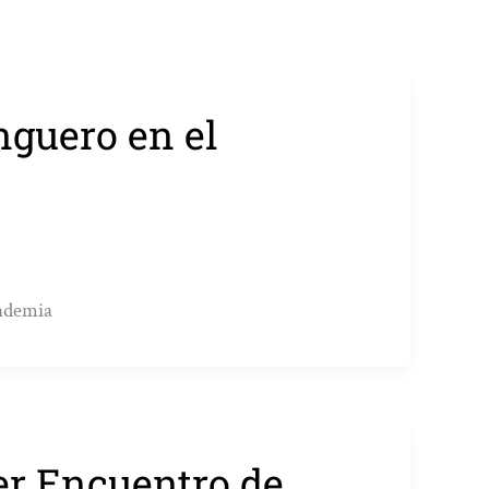
nguero en el
andemia
er Encuentro de