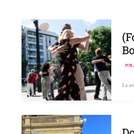
(F
Bo
POR
La as
Do