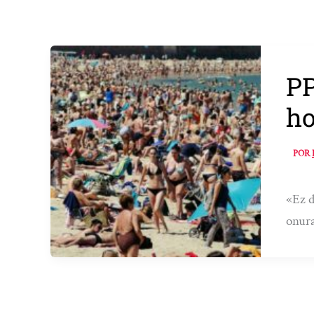
PP
ho
POR
«Ez d
onura