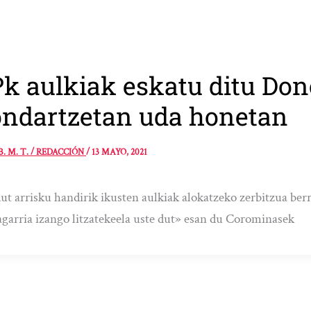
k aulkiak eskatu ditu Don
ndartzetan uda honetan
B. M. T. / REDACCIÓN
/
13 MAYO, 2021
ut arrisku handirik ikusten aulkiak alokatzeko zerbitzua berre
garria izango litzatekeela uste dut» esan du Corominasek