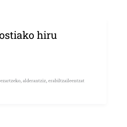
ostiako hiru
zartzeko, alderantziz, erabiltzaileentzat