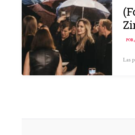
(F
Zi
POR
Las p