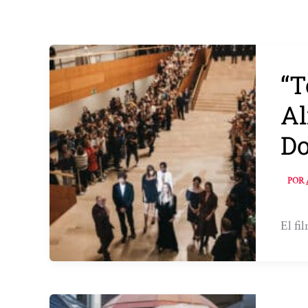
“T
Al
Do
POR
El fi