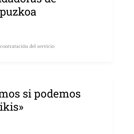
ipuzkoa
contratación del servicio
amos si podemos
ikis»