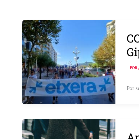
CO
Gi
POR
Por s
Ap