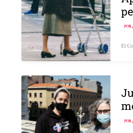
pe
POR
El Co
Ju
me
POR