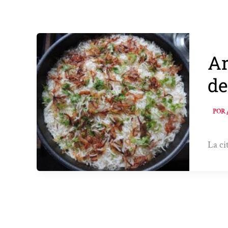
Ar
de
POR
La ci