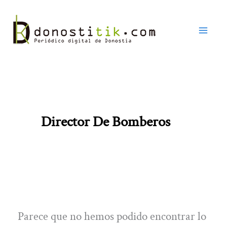
Ir
al
contenido
Director De Bomberos
Parece que no hemos podido encontrar lo