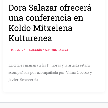
Dora Salazar ofrecerá
una conferencia en
Koldo Mitxelena
Kulturenea
POR
A. E. / REDACCIÓN
/
22 FEBRERO, 2023
La cita es mañana a las 19 horas y la artista estará
acompañada por acompañada por Vilma Coccoz y
Javier Echeverria