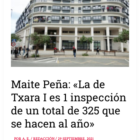
Maite Peña: «La de
Txara I es 1 inspección
de un total de 325 que
se hacen al año»
POR
A. E. / REDACCIÓN
/
29 SEPTIEMBRE, 2021