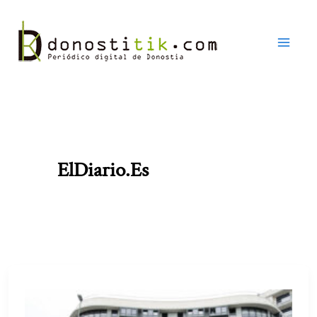
Ir
al
contenido
ElDiario.es