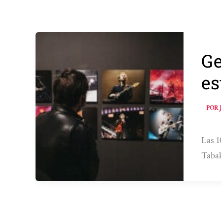
Ge
es
POR
Las 1
Taba