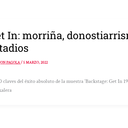
t In: morriña, donostiarri
tadios
JON PAGOLA
/
5 MARZO, 2022
0 claves del éxito absoluto de la muestra ‘Backstage: Get In 1
kalera