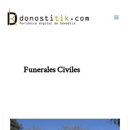
Ir
al
contenido
Funerales Civiles