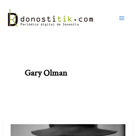
Ir
al
contenido
Gary Olman