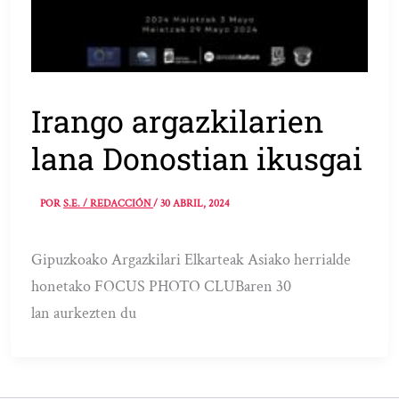
Irango argazkilarien
lana Donostian ikusgai
POR
S.E. / REDACCIÓN
/
30 ABRIL, 2024
Gipuzkoako Argazkilari Elkarteak Asiako herrialde
honetako FOCUS PHOTO CLUBaren 30
lan aurkezten du