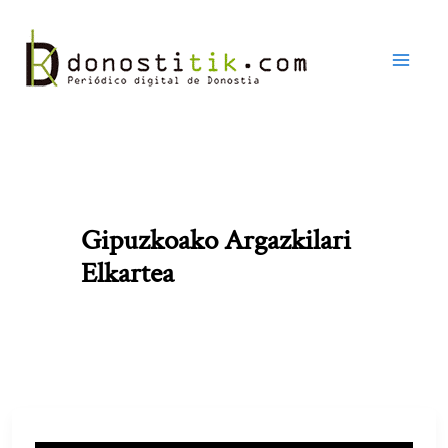
Ir
al
contenido
Gipuzkoako Argazkilari
Elkartea