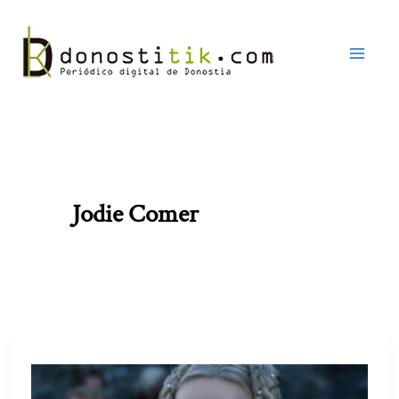
Ir
al
contenido
Jodie Comer