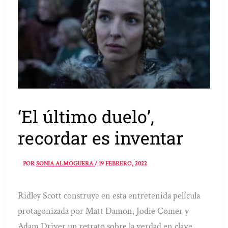
‘El último duelo’,
recordar es inventar
POR
SONIA ALMOGUERA
/
19 FEBRERO, 2022
Ridley Scott construye en esta entretenida película
protagonizada por Matt Damon, Jodie Comer y
Adam Driver un retrato sobre la verdad en clave