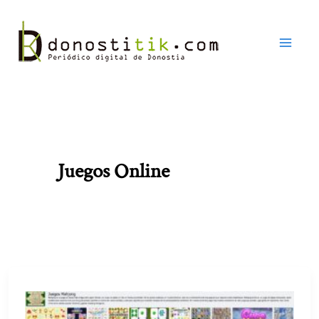
Ir
al
contenido
Juegos Online