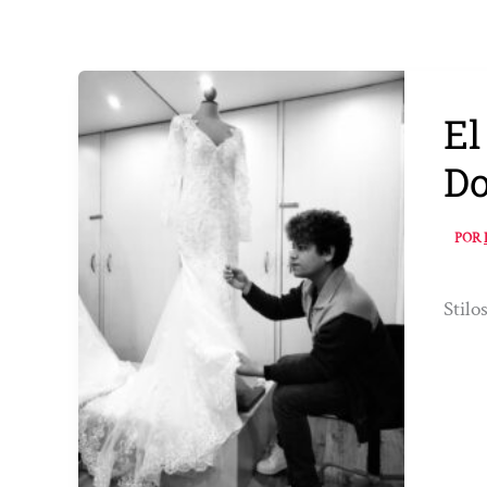
El
Do
POR
Stilo