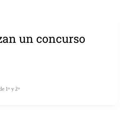
nzan un concurso
de 1º y 2º