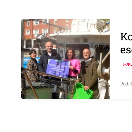
Ko
es
POR
Podrá