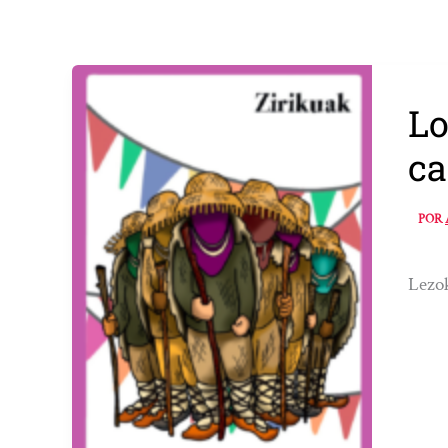
Lo
ca
POR
Lezok