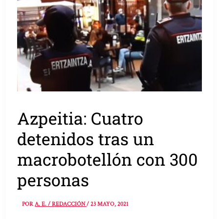
Azpeitia: Cuatro
detenidos tras un
macrobotellón con 300
personas
POR
A. E. / REDACCIÓN
/
23 MAYO, 2021