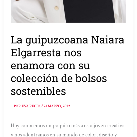
La guipuzcoana Naiara
Elgarresta nos
enamora con su
colección de bolsos
sostenibles
POR
EVA RECIO
/
21 MARZO, 2022
Hoy conocemos un poquito más a esta joven creativa
y nos adentramos en su mundo de color, diseño y