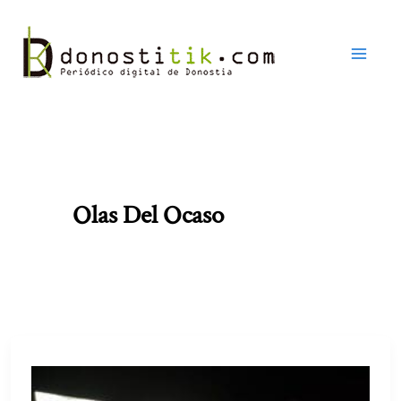
Ir
al
contenido
Olas Del Ocaso