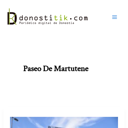
Ir
al
contenido
Paseo De Martutene