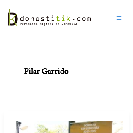
Ir
al
contenido
Pilar Garrido