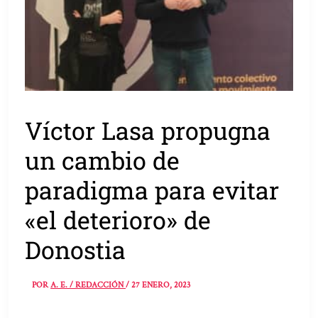
Víctor Lasa propugna
un cambio de
paradigma para evitar
«el deterioro» de
Donostia
POR
A. E. / REDACCIÓN
/
27 ENERO, 2023