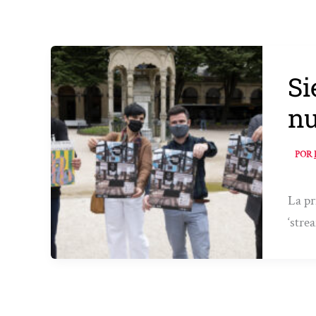
Si
nu
POR
La pr
‘stre