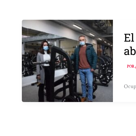
El
ab
POR
Ocupa