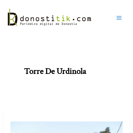
Ir
al
contenido
Torre De Urdinola