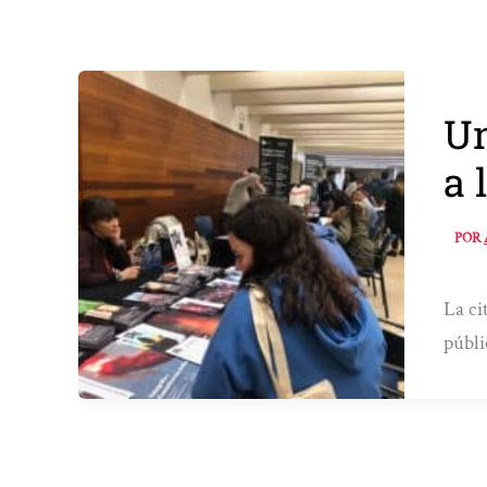
Un
a 
POR
La ci
públi