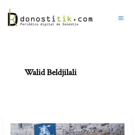
Ir
al
contenido
Walid Beldjilali