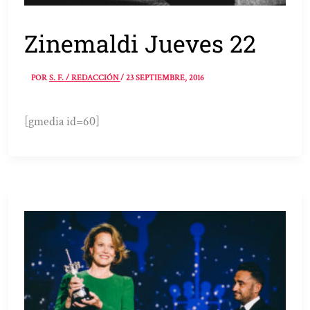
Zinemaldi Jueves 22
POR
S. F. / REDACCIÓN
/
23 SEPTIEMBRE, 2016
[gmedia id=60]