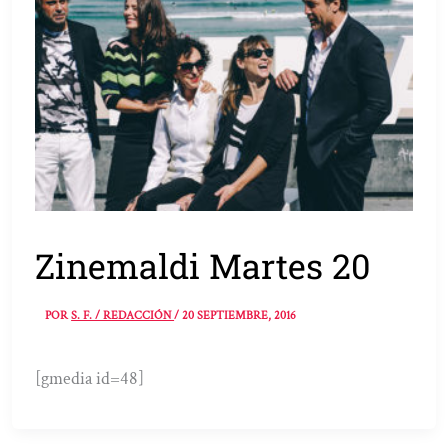
Zinemaldi Martes 20
POR
S. F. / REDACCIÓN
/
20 SEPTIEMBRE, 2016
[gmedia id=48]