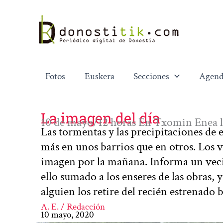
Ir
al
contenido
Fotos
Euskera
Secciones
Agend
La imagen del día
10 de mayo/12 horas En Txomin Enea l
Las tormentas y las precipitaciones de
más en unos barrios que en otros. Los
imagen por la mañana. Informa un vecin
ello sumado a los enseres de las obras, 
alguien los retire del recién estrenado
A. E. / Redacción
10 mayo, 2020