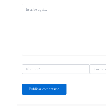
Escribe
aquí...
Nombre*
Correo
electrónico*