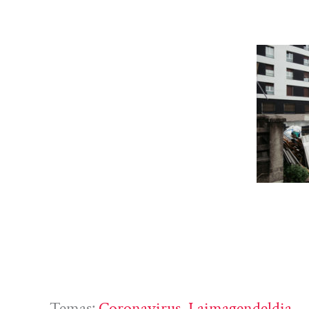
Temas:
Coronavirus
, 
Laimagendeldia