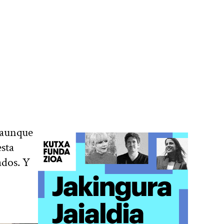
 aunque
sta
ados. Y