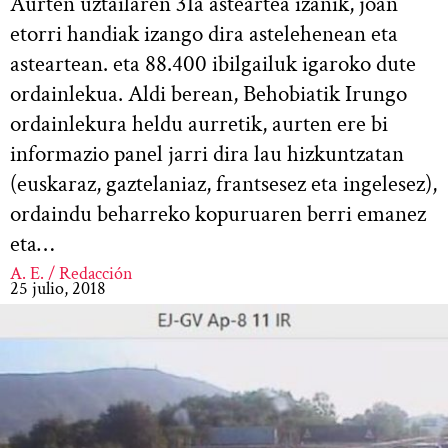
Aurten uztailaren 31a asteartea izanik, joan
etorri handiak izango dira astelehenean eta
asteartean. eta 88.400 ibilgailuk igaroko dute
ordainlekua. Aldi berean, Behobiatik Irungo
ordainlekura heldu aurretik, aurten ere bi
informazio panel jarri dira lau hizkuntzatan
(euskaraz, gaztelaniaz, frantsesez eta ingelesez),
ordaindu beharreko kopuruaren berri emanez
eta…
A. E. / Redacción
25 julio, 2018