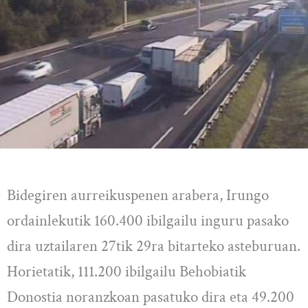
Bidegiren aurreikuspenen arabera, Irungo
ordainlekutik 160.400 ibilgailu inguru pasako
dira uztailaren 27tik 29ra bitarteko asteburuan.
Horietatik, 111.200 ibilgailu Behobiatik
Donostia noranzkoan pasatuko dira eta 49.200