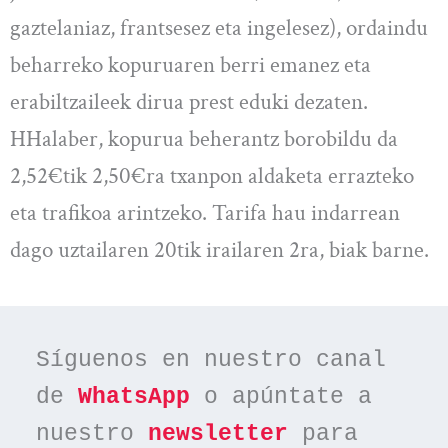
gaztelaniaz, frantsesez eta ingelesez), ordaindu
beharreko kopuruaren berri emanez eta
erabiltzaileek dirua prest eduki dezaten.
HHalaber, kopurua beherantz borobildu da
2,52€tik 2,50€ra txanpon aldaketa errazteko
eta trafikoa arintzeko. Tarifa hau indarrean
dago uztailaren 20tik irailaren 2ra, biak barne.
Síguenos en nuestro canal 
de 
WhatsApp
 o apúntate a 
nuestro 
newsletter
 para 