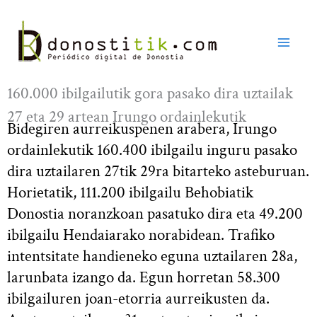
Ir
al
contenido
160.000 ibilgailutik gora pasako dira uztailak
27 eta 29 artean Irungo ordainlekutik
Bidegiren aurreikuspenen arabera, Irungo
ordainlekutik 160.400 ibilgailu inguru pasako
dira uztailaren 27tik 29ra bitarteko asteburuan.
Horietatik, 111.200 ibilgailu Behobiatik
Donostia noranzkoan pasatuko dira eta 49.200
ibilgailu Hendaiarako norabidean. Trafiko
intentsitate handieneko eguna uztailaren 28a,
larunbata izango da. Egun horretan 58.300
ibilgailuren joan-etorria aurreikusten da.