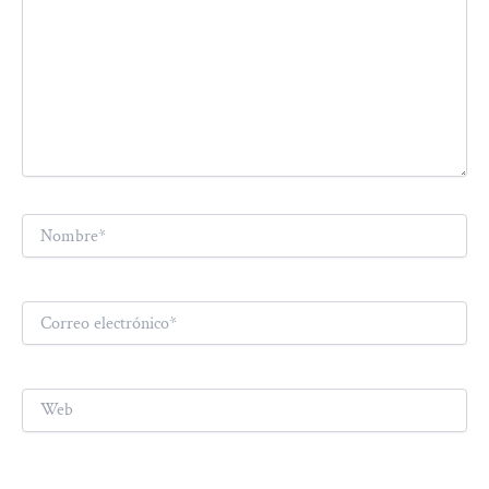
Nombre*
Correo
electrónico*
Web