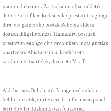
mantenduko ditu. Zortzi kabina Iparraldetik
datorren trafikoa kudeatzeko prestatuta egongo
dira, eta gainerako bostak Behobia aldera
doazen ibilgailuentzat. Hamahiru postuak
prestatuta egongo dira ordainketa mota guztiak
onartzeko: Abiatu gailua, kreditu eta
zordunketa txartelak, dirua eta Via-T.
Aldi berean, Behobiatik Irungo ordainlekura
heldu aurretik, aurten ere bi informazio panel
jarri dira lau hizkuntzatan (euskaraz,