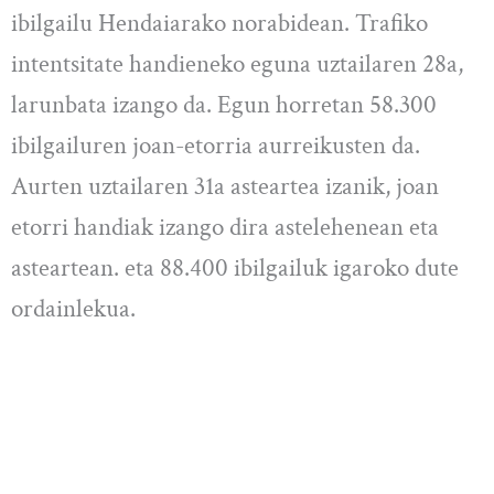
ibilgailu Hendaiarako norabidean. Trafiko
intentsitate handieneko eguna uztailaren 28a,
larunbata izango da. Egun horretan 58.300
ibilgailuren joan-etorria aurreikusten da.
Aurten uztailaren 31a asteartea izanik, joan
etorri handiak izango dira astelehenean eta
asteartean. eta 88.400 ibilgailuk igaroko dute
ordainlekua.