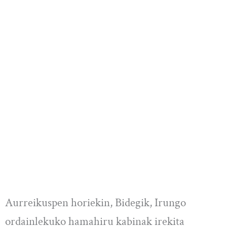
Aurreikuspen horiekin, Bidegik, Irungo
ordainlekuko hamahiru kabinak irekita