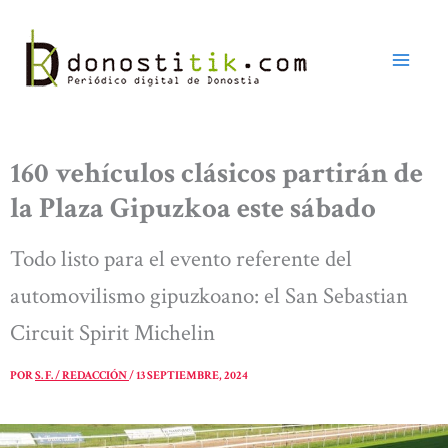
Ir
al
contenido
160 vehículos clásicos partirán de
la Plaza Gipuzkoa este sábado
Todo listo para el evento referente del
automovilismo gipuzkoano: el San Sebastian
Circuit Spirit Michelin
POR
S. F. / REDACCIÓN
/
13 SEPTIEMBRE, 2024