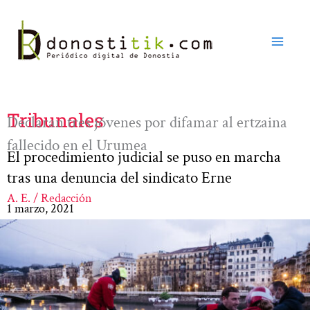
Ir
al
contenido
Tribunales
Declaran tres jóvenes por difamar al ertzaina
fallecido en el Urumea
El procedimiento judicial se puso en marcha
tras una denuncia del sindicato Erne
A. E. / Redacción
1 marzo, 2021