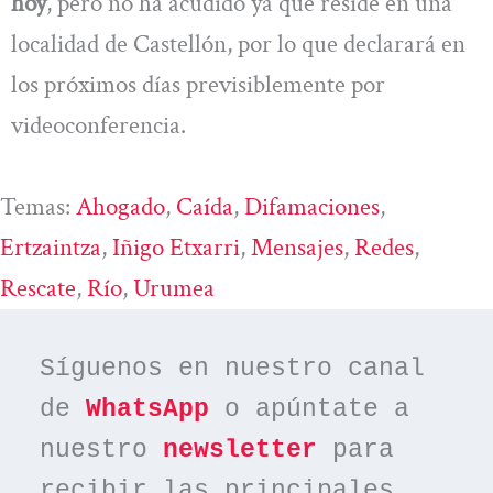
hoy
, pero no ha acudido ya que reside en una
localidad de Castellón, por lo que declarará en
los próximos días previsiblemente por
videoconferencia.
Temas:
Ahogado
, 
Caída
, 
Difamaciones
, 
Ertzaintza
, 
Iñigo Etxarri
, 
Mensajes
, 
Redes
, 
Rescate
, 
Río
, 
Urumea
Síguenos en nuestro canal 
de 
WhatsApp
 o apúntate a 
nuestro 
newsletter
 para 
recibir las principales 